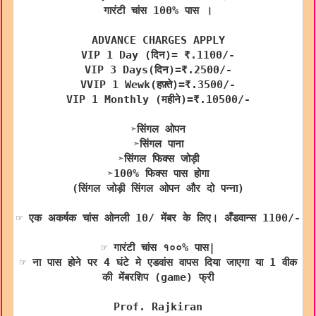
गारंटी चांस 100% पास ।
ADVANCE CHARGES APPLY
VIP 1 Day (दिन)= ₹.1100/-
VIP 3 Days(दिन)=₹.2500/-
VVIP 1 Wewk(हफ़्ते)=₹.3500/-
VIP 1 Monthly (महीने)=₹.10500/-
➣सिंगल ओपन
➣सिंगल पाना
➣सिंगल फिक्स जोड़ी
➣100% फिक्स पास होगा
(सिंगल जोड़ी सिंगल ओपन और दो पन्ना)
☞ एक अकर्षक चांस ओनली 10/ मेंबर के लिए। अँडवान्स 1100/-
☞ गारंटी चांस १००% पास|
☞ ना पास होने पर 4 घंटे मे एडवांस वापस दिया जाएगा या 1 वीक
की मेंबरशिप (game) फ्री
Prof. Rajkiran