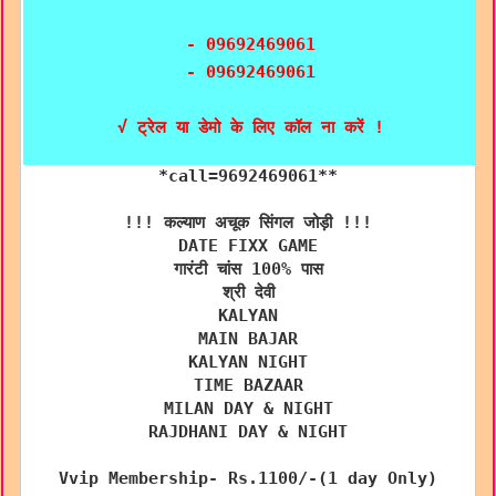
- 09692469061
- 09692469061
√ ट्रेल या डेमो के लिए कॉल ना करें !
*call=9692469061**
!!! कल्याण अचूक सिंगल जोड़ी !!!
DATE FIXX GAME
गारंटी चांस 100% पास
श्री देवी
KALYAN
MAIN BAJAR
KALYAN NIGHT
TIME BAZAAR
MILAN DAY & NIGHT
RAJDHANI DAY & NIGHT
Vvip Membership- Rs.1100/-(1 day Only)