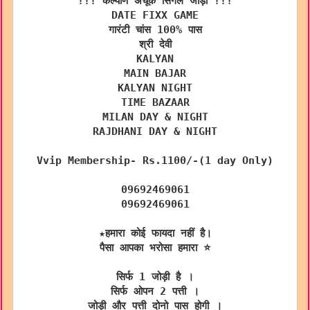
!!! कल्याण अचूक सिंगल जोड़ी !!!
DATE FIXX GAME
गारंटी चांस 100% पास
श्री देवी
KALYAN
MAIN BAJAR
KALYAN NIGHT
TIME BAZAAR
MILAN DAY & NIGHT
RAJDHANI DAY & NIGHT
Vvip Membership- Rs.1100/-(1 day Only)
09692469061
09692469061
★हमारा कोई फायदा नहीं है।
पैसा आपका भरोसा हमारा ⭐️
सिर्फ 1 जोड़ी है ।
सिर्फ ओपन 2 पत्ती ।
जोड़ी और पत्ती दोनो पास होगी ।