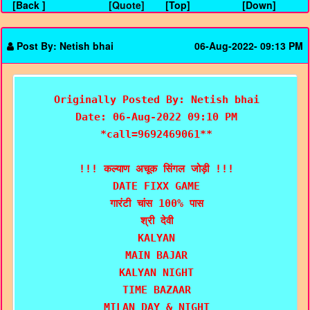
[Back ]
[Quote]
[Top]
[Down]
Post By: Netish bhai
06-Aug-2022- 09:13 PM
Originally Posted By: Netish bhai
Date: 06-Aug-2022 09:10 PM
*call=9692469061**
!!! कल्याण अचूक सिंगल जोड़ी !!!
DATE FIXX GAME
गारंटी चांस 100% पास
श्री देवी
KALYAN
MAIN BAJAR
KALYAN NIGHT
TIME BAZAAR
MILAN DAY & NIGHT