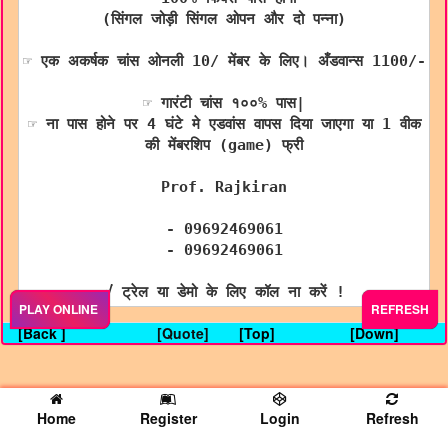
(सिंगल जोड़ी सिंगल ओपन और दो पन्ना)
☞ एक अकर्षक चांस ओनली 10/ मेंबर के लिए। अँडवान्स 1100/-
☞ गारंटी चांस १००% पास|
☞ ना पास होने पर 4 घंटे मे एडवांस वापस दिया जाएगा या 1 वीक
की मेंबरशिप (game) फ्री
Prof. Rajkiran
- 09692469061
- 09692469061
√ ट्रेल या डेमो के लिए कॉल ना करें !
PLAY ONLINE
REFRESH
[Back ]
[Quote]
[Top]
[Down]
Home
Register
Login
Refresh
Previous
1
2
3
4
5
6
7
8
9
10