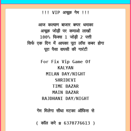
!!! VIP अचूक गेम !!!
आज कल्याण बाजार बम्पर धमाका
अचूक जोड़ी पर कमाओ लाखों
100% फिक्स 1 जोड़ी 2 पत्ती
सिर्फ एक दिन में आपका पूरा लॉस कबर होगा
पूरा पैसा वापसी की गारंटी
For Fix Vip Game Of
KALYAN
MILAN DAY/NIGHT
SHRIDEVI
TIME BAZAR
MAIN BAZAR
RAJDHANI DAY/NIGHT
गेम मिलेगा सीधा मटका ऑफिस से
( कॉल करे ☎️ 6370776613 )