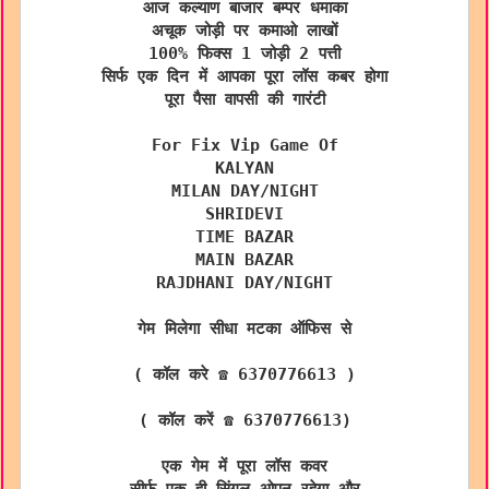
आज कल्याण बाजार बम्पर धमाका
अचूक जोड़ी पर कमाओ लाखों
100% फिक्स 1 जोड़ी 2 पत्ती
सिर्फ एक दिन में आपका पूरा लॉस कबर होगा
पूरा पैसा वापसी की गारंटी
For Fix Vip Game Of
KALYAN
MILAN DAY/NIGHT
SHRIDEVI
TIME BAZAR
MAIN BAZAR
RAJDHANI DAY/NIGHT
गेम मिलेगा सीधा मटका ऑफिस से
( कॉल करे ☎️ 6370776613 )
( कॉल करें ☎️ 6370776613)
एक गेम में पूरा लॉस कवर