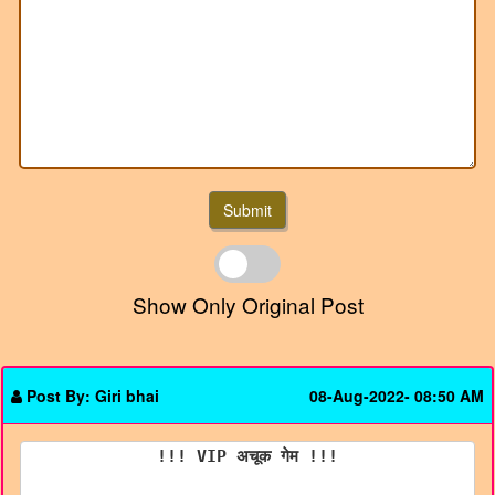
Submit
Show Only Original Post
Post By: Giri bhai
08-Aug-2022- 08:50 AM
!!! VIP अचूक गेम !!!