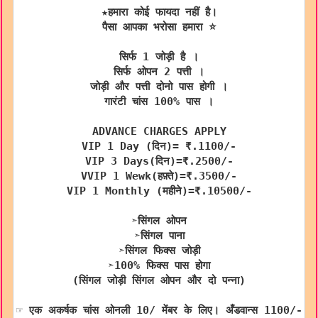
★हमारा कोई फायदा नहीं है।
पैसा आपका भरोसा हमारा ⭐️
सिर्फ 1 जोड़ी है ।
सिर्फ ओपन 2 पत्ती ।
जोड़ी और पत्ती दोनो पास होगी ।
गारंटी चांस 100% पास ।
ADVANCE CHARGES APPLY
VIP 1 Day (दिन)= ₹.1100/-
VIP 3 Days(दिन)=₹.2500/-
VVIP 1 Wewk(हफ़्ते)=₹.3500/-
VIP 1 Monthly (महीने)=₹.10500/-
➣सिंगल ओपन
➣सिंगल पाना
➣सिंगल फिक्स जोड़ी
➣100% फिक्स पास होगा
(सिंगल जोड़ी सिंगल ओपन और दो पन्ना)
☞ एक अकर्षक चांस ओनली 10/ मेंबर के लिए। अँडवान्स 1100/-