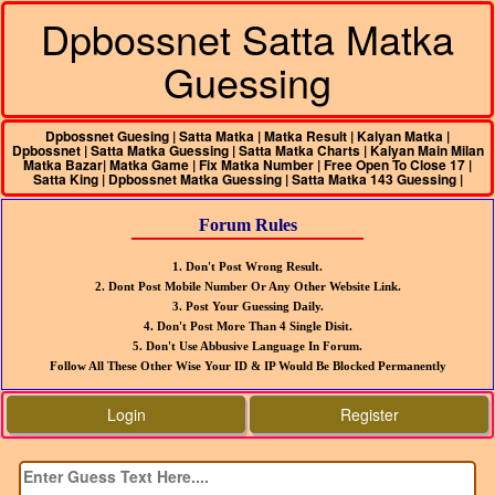
Dpbossnet Satta Matka
Guessing
Dpbossnet Guesing | Satta Matka | Matka Result | Kalyan Matka |
Dpbossnet | Satta Matka Guessing |
Satta Matka Charts
| Kalyan Main Milan
Matka Bazar| Matka Game |
Fix Matka Number
| Free Open To Close 17 |
Satta King | Dpbossnet Matka Guessing | Satta Matka 143 Guessing |
Forum Rules
1. Don't Post Wrong Result.
2. Dont Post Mobile Number Or Any Other Website Link.
3. Post Your Guessing Daily.
4. Don't Post More Than 4 Single Disit.
5. Don't Use Abbusive Language In Forum.
Follow All These Other Wise Your ID & IP Would Be Blocked Permanently
Login
Register