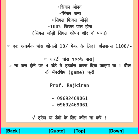
➣सिंगल ओपन
➣सिंगल पाना
➣सिंगल फिक्स जोड़ी
➣100% फिक्स पास होगा
(सिंगल जोड़ी सिंगल ओपन और दो पन्ना)
☞ एक अकर्षक चांस ओनली 10/ मेंबर के लिए। अँडवान्स 1100/-
☞ गारंटी चांस १००% पास|
☞ ना पास होने पर 4 घंटे मे एडवांस वापस दिया जाएगा या 1 वीक
की मेंबरशिप (game) फ्री
Prof. Rajkiran
- 09692469061
- 09692469061
√ ट्रेल या डेमो के लिए कॉल ना करें !
[Back ]
[Quote]
[Top]
[Down]