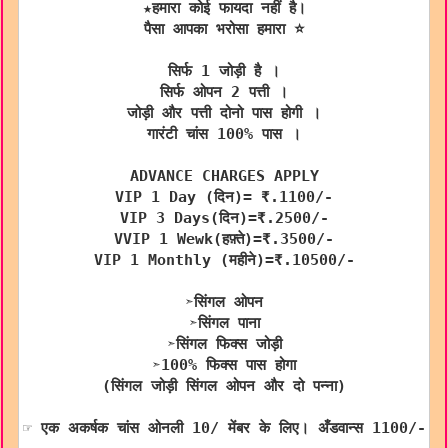
★हमारा कोई फायदा नहीं है।
पैसा आपका भरोसा हमारा ⭐️
सिर्फ 1 जोड़ी है ।
सिर्फ ओपन 2 पत्ती ।
जोड़ी और पत्ती दोनो पास होगी ।
गारंटी चांस 100% पास ।
ADVANCE CHARGES APPLY
VIP 1 Day (दिन)= ₹.1100/-
VIP 3 Days(दिन)=₹.2500/-
VVIP 1 Wewk(हफ़्ते)=₹.3500/-
VIP 1 Monthly (महीने)=₹.10500/-
➣सिंगल ओपन
➣सिंगल पाना
➣सिंगल फिक्स जोड़ी
➣100% फिक्स पास होगा
(सिंगल जोड़ी सिंगल ओपन और दो पन्ना)
☞ एक अकर्षक चांस ओनली 10/ मेंबर के लिए। अँडवान्स 1100/-