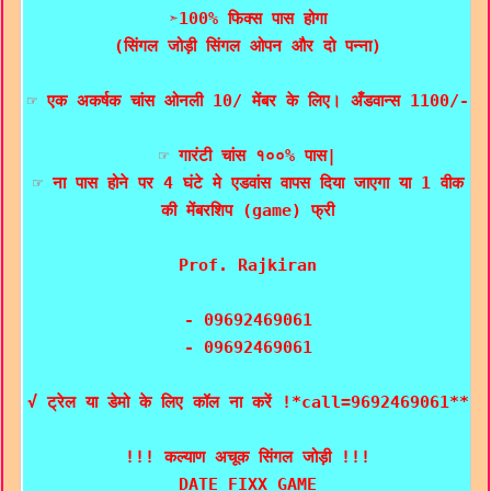
➣100% फिक्स पास होगा
(सिंगल जोड़ी सिंगल ओपन और दो पन्ना)
☞ एक अकर्षक चांस ओनली 10/ मेंबर के लिए। अँडवान्स 1100/-
☞ गारंटी चांस १००% पास|
☞ ना पास होने पर 4 घंटे मे एडवांस वापस दिया जाएगा या 1 वीक
की मेंबरशिप (game) फ्री
Prof. Rajkiran
- 09692469061
- 09692469061
√ ट्रेल या डेमो के लिए कॉल ना करें !*call=9692469061**
!!! कल्याण अचूक सिंगल जोड़ी !!!
DATE FIXX GAME