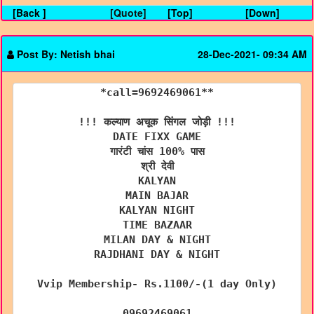
[Back ]
[Quote]
[Top]
[Down]
Post By: Netish bhai
28-Dec-2021- 09:34 AM
*call=9692469061**
!!! कल्याण अचूक सिंगल जोड़ी !!!
DATE FIXX GAME
गारंटी चांस 100% पास
श्री देवी
KALYAN
MAIN BAJAR
KALYAN NIGHT
TIME BAZAAR
MILAN DAY & NIGHT
RAJDHANI DAY & NIGHT
Vvip Membership- Rs.1100/-(1 day Only)
09692469061