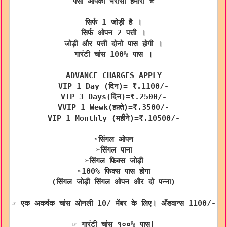
पैसा आपका भरोसा हमारा ⭐️
सिर्फ 1 जोड़ी है ।
सिर्फ ओपन 2 पत्ती ।
जोड़ी और पत्ती दोनो पास होगी ।
गारंटी चांस 100% पास ।
ADVANCE CHARGES APPLY
VIP 1 Day (दिन)= ₹.1100/-
VIP 3 Days(दिन)=₹.2500/-
VVIP 1 Wewk(हफ़्ते)=₹.3500/-
VIP 1 Monthly (महीने)=₹.10500/-
➣सिंगल ओपन
➣सिंगल पाना
➣सिंगल फिक्स जोड़ी
➣100% फिक्स पास होगा
(सिंगल जोड़ी सिंगल ओपन और दो पन्ना)
☞ एक अकर्षक चांस ओनली 10/ मेंबर के लिए। अँडवान्स 1100/-
☞ गारंटी चांस १००% पास|