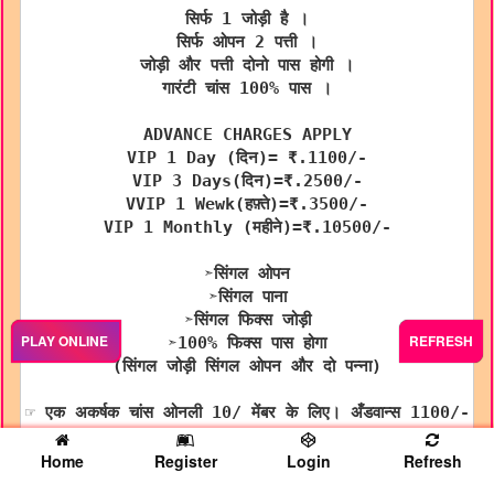
सिर्फ 1 जोड़ी है ।
सिर्फ ओपन 2 पत्ती ।
जोड़ी और पत्ती दोनो पास होगी ।
गारंटी चांस 100% पास ।
ADVANCE CHARGES APPLY
VIP 1 Day (दिन)= ₹.1100/-
VIP 3 Days(दिन)=₹.2500/-
VVIP 1 Wewk(हफ़्ते)=₹.3500/-
VIP 1 Monthly (महीने)=₹.10500/-
➣सिंगल ओपन
➣सिंगल पाना
➣सिंगल फिक्स जोड़ी
PLAY ONLINE
REFRESH
➣100% फिक्स पास होगा
(सिंगल जोड़ी सिंगल ओपन और दो पन्ना)
☞ एक अकर्षक चांस ओनली 10/ मेंबर के लिए। अँडवान्स 1100/-
☞ गारंटी चांस १००% पास|
Home
Register
Login
Refresh
☞ ना पास होने पर 4 घंटे मे एडवांस वापस दिया जाएगा या 1 वीक