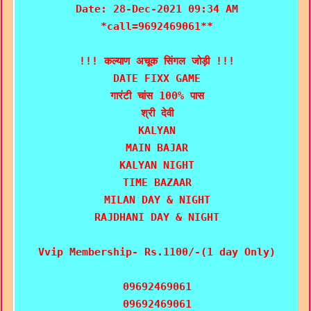
Date: 28-Dec-2021 09:34 AM
*call=9692469061**
!!! कल्याण अचूक सिंगल जोड़ी !!!
DATE FIXX GAME
गारंटी चांस 100% पास
श्री देवी
KALYAN
MAIN BAJAR
KALYAN NIGHT
TIME BAZAAR
MILAN DAY & NIGHT
RAJDHANI DAY & NIGHT
Vvip Membership- Rs.1100/-(1 day Only)
09692469061
09692469061