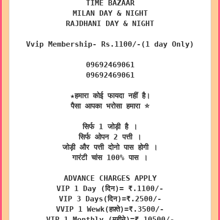
TIME BAZAAR
MILAN DAY & NIGHT
RAJDHANI DAY & NIGHT
Vvip Membership- Rs.1100/-(1 day Only)
09692469061
09692469061
★हमारा कोई फायदा नहीं है।
पैसा आपका भरोसा हमारा ⭐️
सिर्फ 1 जोड़ी है ।
सिर्फ ओपन 2 पत्ती ।
जोड़ी और पत्ती दोनो पास होगी ।
गारंटी चांस 100% पास ।
ADVANCE CHARGES APPLY
VIP 1 Day (दिन)= ₹.1100/-
VIP 3 Days(दिन)=₹.2500/-
VVIP 1 Wewk(हफ़्ते)=₹.3500/-
VIP 1 Monthly (महीने)=₹.10500/-