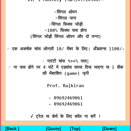
➣सिंगल ओपन
➣सिंगल पाना
➣सिंगल फिक्स जोड़ी
➣100% फिक्स पास होगा
(सिंगल जोड़ी सिंगल ओपन और दो पन्ना)
☞ एक अकर्षक चांस ओनली 10/ मेंबर के लिए। अँडवान्स 1100/-
☞ गारंटी चांस १००% पास|
☞ ना पास होने पर 4 घंटे मे एडवांस वापस दिया जाएगा या 1 वीक
की मेंबरशिप (game) फ्री
Prof. Rajkiran
- 09692469061
- 09692469061
√ ट्रेल या डेमो के लिए कॉल ना करें !
[Back ]
[Quote]
[Top]
[Down]