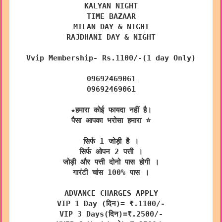
KALYAN NIGHT
TIME BAZAAR
MILAN DAY & NIGHT
RAJDHANI DAY & NIGHT
Vvip Membership- Rs.1100/-(1 day Only)
09692469061
09692469061
★हमारा कोई फायदा नहीं है।
पैसा आपका भरोसा हमारा ⭐️
सिर्फ 1 जोड़ी है ।
सिर्फ ओपन 2 पत्ती ।
जोड़ी और पत्ती दोनो पास होगी ।
गारंटी चांस 100% पास ।
ADVANCE CHARGES APPLY
VIP 1 Day (दिन)= ₹.1100/-
VIP 3 Days(दिन)=₹.2500/-