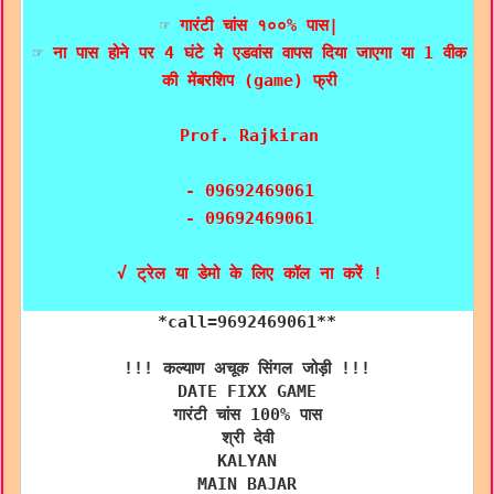
☞ गारंटी चांस १००% पास|
☞ ना पास होने पर 4 घंटे मे एडवांस वापस दिया जाएगा या 1 वीक
की मेंबरशिप (game) फ्री
Prof. Rajkiran
- 09692469061
- 09692469061
√ ट्रेल या डेमो के लिए कॉल ना करें !
*call=9692469061**
!!! कल्याण अचूक सिंगल जोड़ी !!!
DATE FIXX GAME
गारंटी चांस 100% पास
श्री देवी
KALYAN
MAIN BAJAR