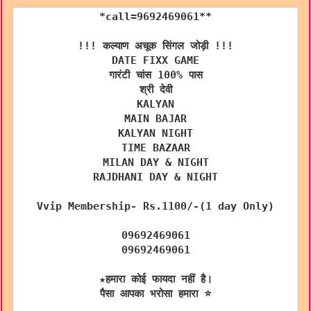
*call=9692469061**
!!! कल्याण अचूक सिंगल जोड़ी !!!
DATE FIXX GAME
गारंटी चांस 100% पास
श्री देवी
KALYAN
MAIN BAJAR
KALYAN NIGHT
TIME BAZAAR
MILAN DAY & NIGHT
RAJDHANI DAY & NIGHT
Vvip Membership- Rs.1100/-(1 day Only)
09692469061
09692469061
★हमारा कोई फायदा नहीं है।
पैसा आपका भरोसा हमारा ⭐️