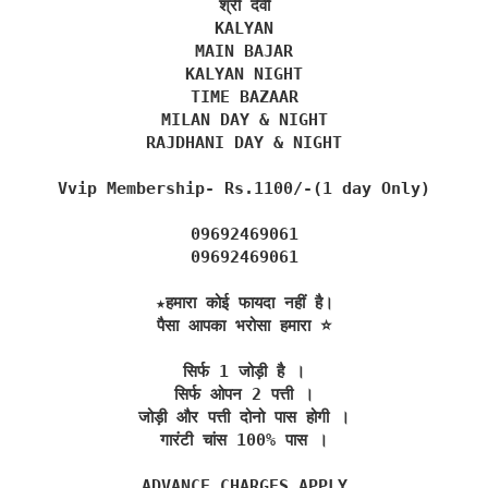
श्री देवी
KALYAN
MAIN BAJAR
KALYAN NIGHT
TIME BAZAAR
MILAN DAY & NIGHT
RAJDHANI DAY & NIGHT
Vvip Membership- Rs.1100/-(1 day Only)
09692469061
09692469061
★हमारा कोई फायदा नहीं है।
पैसा आपका भरोसा हमारा ⭐️
सिर्फ 1 जोड़ी है ।
सिर्फ ओपन 2 पत्ती ।
जोड़ी और पत्ती दोनो पास होगी ।
गारंटी चांस 100% पास ।
ADVANCE CHARGES APPLY