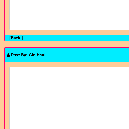
[Back ]
Post By: Giri bhai